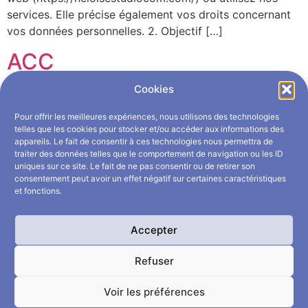
services. Elle précise également vos droits concernant
vos données personnelles. 2. Objectif […]
ACC
Cookies
Elementor #7
Pour offrir les meilleures expériences, nous utilisons des technologies
telles que les cookies pour stocker et/ou accéder aux informations des
Bienvenue sur cap créative agency
appareils. Le fait de consentir à ces technologies nous permettra de
traiter des données telles que le comportement de navigation ou les ID
Bonjour tout le monde !
uniques sur ce site. Le fait de ne pas consentir ou de retirer son
consentement peut avoir un effet négatif sur certaines caractéristiques
et fonctions.
Bienvenue sur WordPress. Ceci est votre premier article.
Modifiez-le ou supprimez-le, puis commencez à écrire !
Accepter
Refuser
Voir les préférences
Copyright 2025 Héloïse ®