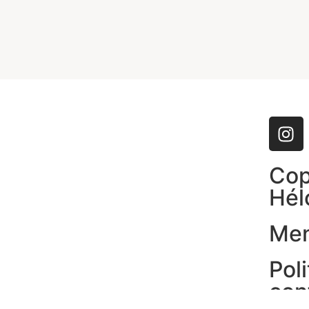
Cop
Hél
Men
Pol
con