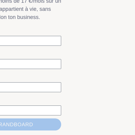
moins de 17 €/mois sur un
’appartient à vie, sans
lon ton business.
 BRANDBOARD