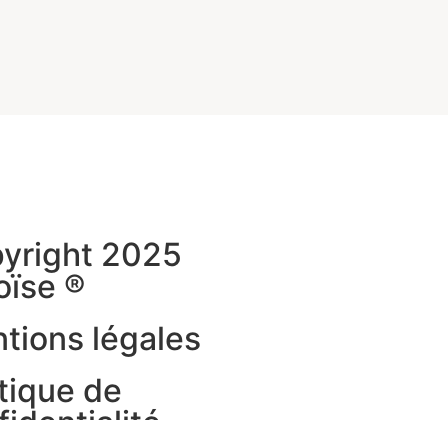
yright 2025
oïse ®
tions légales
itique de
fidentialité